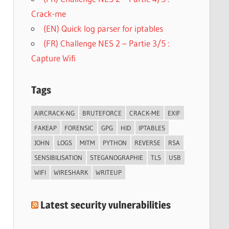
Crack-me
(EN) Quick log parser for iptables
(FR) Challenge NES 2 – Partie 3/5 :
Capture Wifi
Tags
AIRCRACK-NG
BRUTEFORCE
CRACK-ME
EXIF
FAKEAP
FORENSIC
GPG
HID
IPTABLES
JOHN
LOGS
MITM
PYTHON
REVERSE
RSA
SENSIBILISATION
STEGANOGRAPHIE
TLS
USB
WIFI
WIRESHARK
WRITEUP
Latest security vulnerabilities