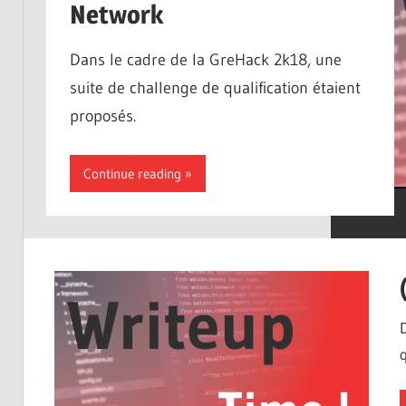
weakest
Network
link
Dans le cadre de la GreHack 2k18, une
suite de challenge de qualification étaient
proposés.
Continue reading