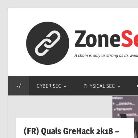
Skip
to
content
a
chain
~/
CYBER SEC
PHYSICAL SEC
is
only
as
strong
as
(FR) Quals GreHack 2k18 –
31 décembre 2018
Kriss
its