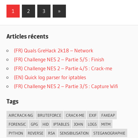
Navigation
Next
1
2
3
»
Posts
des
articles
Articles récents
(FR) Quals GreHack 2k18 – Network
(FR) Challenge NES 2 – Partie 5/5 : Finish
(FR) Challenge NES 2 – Partie 4/5 : Crack-me
(EN) Quick log parser for iptables
(FR) Challenge NES 2 – Partie 3/5 : Capture Wifi
Tags
AIRCRACK-NG
BRUTEFORCE
CRACK-ME
EXIF
FAKEAP
FORENSIC
GPG
HID
IPTABLES
JOHN
LOGS
MITM
PYTHON
REVERSE
RSA
SENSIBILISATION
STEGANOGRAPHIE