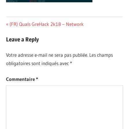
Navigation
Previous
(FR) Quals GreHack 2k18 – Network
Post:
de
Leave a Reply
l’article
Votre adresse e-mail ne sera pas publiée.
Les champs
obligatoires sont indiqués avec
*
Commentaire
*